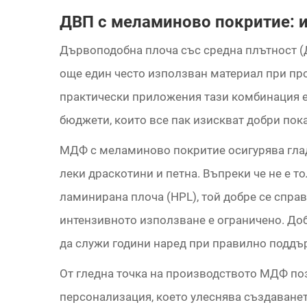
ДВП с меламиново покритие: 
Дървоподобна плоча със средна плътност (
още един често използван материал при пр
практически приложения тази комбинация е
бюджети, които все пак изискват добри пок
МДФ с меламиново покритие осигурява глад
леки драскотини и петна. Въпреки че не е 
ламинирана плоча (HPL), той добре се справ
интензивното използване е ограничено. До
да служи години наред при правилно поддъ
От гледна точка на производството МДФ п
персонализация, което улеснява създаване