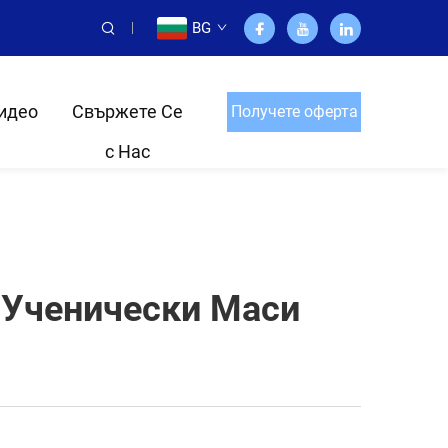
BG
идео
Свържете Се
Получете оферта
с Нас
 Ученически Маси