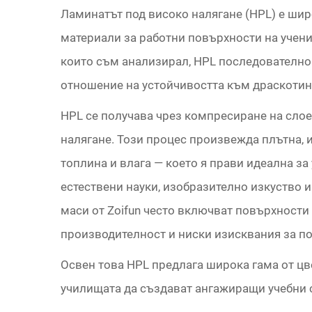
Ламинатът под високо налягане (HPL) е шир
материали за работни повърхности на учен
които съм анализирал, HPL последователно
отношение на устойчивостта към драскотини
HPL се получава чрез компресиране на слое
налягане. Този процес произвежда плътна, 
топлина и влага — което я прави идеална з
естествени науки, изобразително изкуство и
маси от Zoifun често включват повърхности
производителност и ниски изисквания за п
Освен това HPL предлага широка гама от ц
училищата да създават ангажиращи учебни с