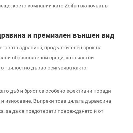
ещо, което компании като Zoifun включват в
дравина и премиален външен вид
еговата здравина, продължителен срок на
ални образователни среди, като частни
 от цялостно дърво осигурява както
като дъб и бряст са особено ефективни поради
 и износване. Въпреки това цялата дървесина
, за да се предотврати повреждането ѝ от