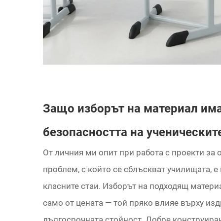
Защо изборът на материал има
безопасността на ученическит
От личния ми опит при работа с проекти за
проблем, с който се сблъскват училищата, 
класните стаи. Изборът на подходящ матери
само от цената — той пряко влияе върху из
дългосрочната стойност. Добре конструира