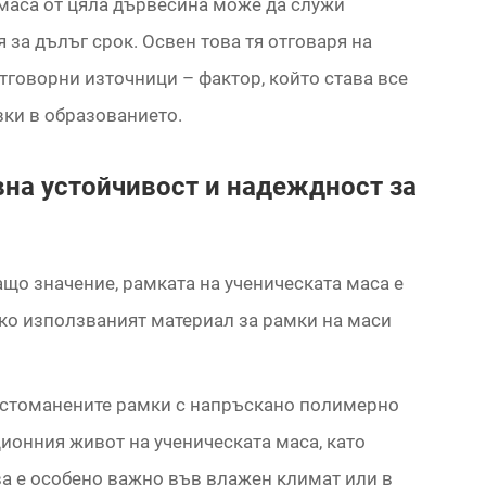
 маса от цяла дървесина може да служи
 за дълъг срок. Освен това тя отговаря на
отговорни източници – фактор, който става все
вки в образованието.
на устойчивост и надеждност за
ащо значение, рамката на ученическата маса е
ко използваният материал за рамки на маси
е стоманените рамки с напръскано полимерно
ионния живот на ученическата маса, като
ва е особено важно във влажен климат или в