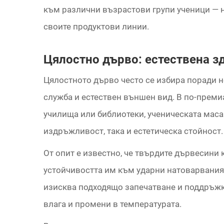
към различни възрастови групи ученици — н
своите продуктови линии.
Цялостно дърво: естествена з
Цялостното дърво често се избира поради н
служба и естествен външен вид. В по-преми
училища или библиотеки, ученическата маса
издръжливост, така и естетическа стойност.
От опит е известно, че твърдите дървесини 
устойчивостта им към ударни натоварвания
изисква подходящо запечатване и поддръжка
влага и промени в температурата.