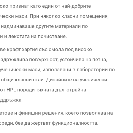
око признат като един от най-добрите
ически маси. При няколко класни помещения,
 надминаваше другите материали по
 и лекотата на почистване.
ве крафт хартия със смола под високо
издръжлива повърхност, устойчива на петна,
а ученически маси, използвани в лаборатории по
 общи класни стаи. Дизайните на ученически
 от HPL поради тяхната дълготрайна
оддръжка.
ветове и финишни решения, което позволява на
реди, без да жертват функционалността.