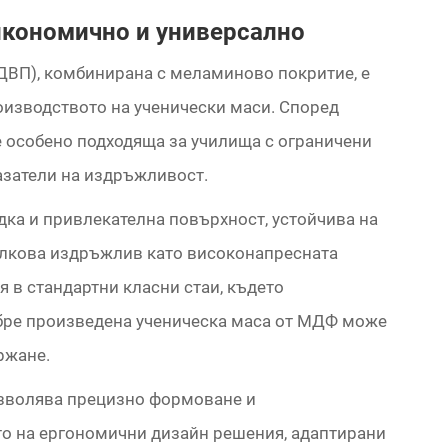
икономично и универсално
ДВП), комбинирана с меламиново покритие, е
оизводството на ученически маси. Според
 особено подходяща за училища с ограничени
азатели на издръжливост.
ка и привлекателна повърхност, устойчива на
толкова издръжлив като високонапресната
я в стандартни класни стаи, където
бре произведена ученическа маса от МДФ може
ржане.
озволява прецизно формоване и
то на ергономични дизайн решения, адаптирани