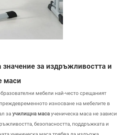
 значение за издръжливостта и
е маси
 образователни мебели най-често срещаният
е преждевременното износване на мебелите в
ал за
училищна маса
ученическа маса не зависи
дръжливостта, безопасността, поддръжката и
ната ученическа маса трябва да издържа