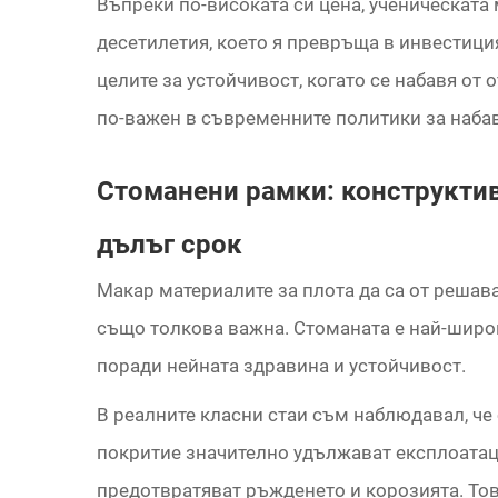
Въпреки по-високата си цена, ученическата
десетилетия, което я превръща в инвестиция
целите за устойчивост, когато се набавя от 
по-важен в съвременните политики за наба
Стоманени рамки: конструктив
дълъг срок
Макар материалите за плота да са от решав
също толкова важна. Стоманата е най-широ
поради нейната здравина и устойчивост.
В реалните класни стаи съм наблюдавал, ч
покритие значително удължават експлоатац
предотвратяват ръжденето и корозията. То