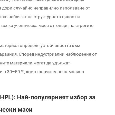
и дори случайно неправилно използване от
ifun наблягат на структурната цялост и
е всяка ученическа маса отговаря на строгите
 материал определя устойчивостта към
варвания. Според индустриални наблюдения от
ените материали могат да удължат
и с 30–50 %, което значително намалява
HPL): Най-популярният избор за
чески маси