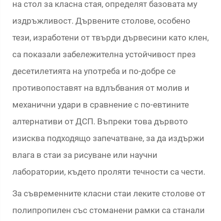
на стол за класна стая, определят базовата му
издръжливост. Дървените столове, особено
тези, изработени от твърди дървесини като клен,
са показали забележителна устойчивост през
десетилетията на употреба и по-добре се
противопоставят на вдлъбвания от молив и
механични удари в сравнение с по-евтините
алтернативи от ДСП. Въпреки това дървото
изисква подходящо запечатване, за да издържи
влага в стаи за рисуване или научни
лаборатории, където проляти течности са чести.
За съвременните класни стаи леките столове от
полипропилен със стоманени рамки са станали