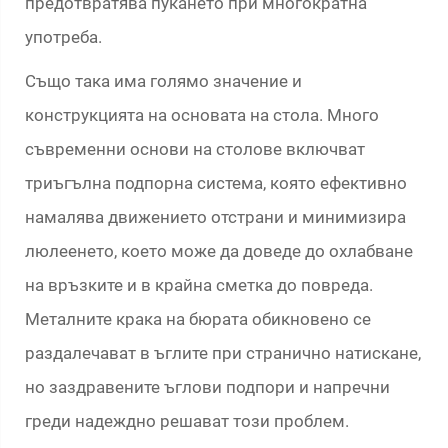
предотвратява пукането при многократна
употреба.
Също така има голямо значение и
конструкцията на основата на стола. Много
съвременни основи на столове включват
триъгълна подпорна система, която ефективно
намалява движението отстрани и минимизира
люлеенето, което може да доведе до охлабване
на връзките и в крайна сметка до повреда.
Металните крака на бюрата обикновено се
раздалечават в ъглите при странично натискане,
но заздравените ъглови подпори и напречни
греди надеждно решават този проблем.