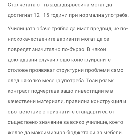
Столчетата от твърда дървесина могат да
достигнат 12–15 години при нормална употреба.
Училищата обаче трябва да имат предвид, че по-
нискокачествените варианти могат да се
повредят значително по-бързо. В някои
докладвани случаи лошо конструираните
столове проявяват структурни проблеми само
след няколко месеца употреба. Този рязък
контраст подчертава защо инвестициите в
качествени материали, правилна конструкция и
съответствие с признатите стандарти са от
съществено значение за всяко училище, което
желае да максимизира бюджета си за мебели.