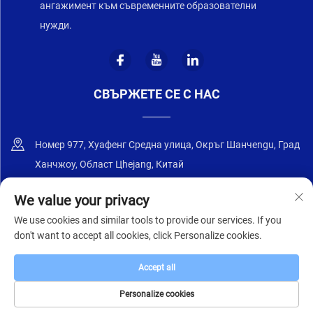
ангажимент към съвременните образователни
нужди.
СВЪРЖЕТЕ СЕ С НАС
Номер 977, Хуафенг Средна улица, Окръг Шанчengu, Град
Ханчжоу, Област Цhejang, Китай
+86-18668589258
We value your privacy
We use cookies and similar tools to provide our services. If you
[email protected]
don't want to accept all cookies, click Personalize cookies.
Accept all
© 2025 Цзянсу Чжунъи Фърнитър Ко., Лтд.
Политика за
поверителност
Personalize cookies
НАЧАЛНА