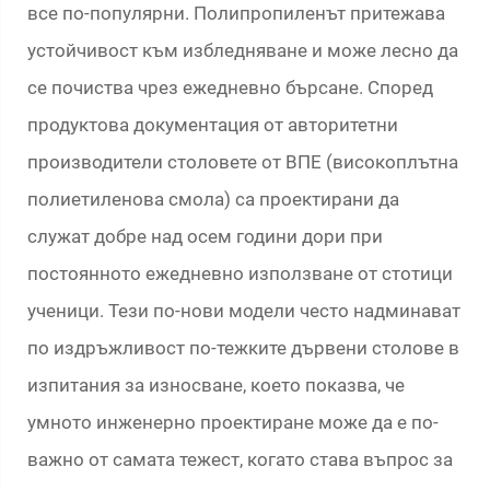
все по-популярни. Полипропиленът притежава
устойчивост към избледняване и може лесно да
се почиства чрез ежедневно бърсане. Според
продуктова документация от авторитетни
производители столовете от ВПЕ (високоплътна
полиетиленова смола) са проектирани да
служат добре над осем години дори при
постоянното ежедневно използване от стотици
ученици. Тези по-нови модели често надминават
по издръжливост по-тежките дървени столове в
изпитания за износване, което показва, че
умното инженерно проектиране може да е по-
важно от самата тежест, когато става въпрос за