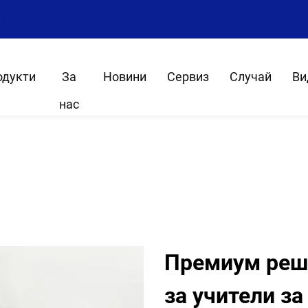
8
одукти
За
Новини
Сервиз
Случай
Ви
нас
Премиум реше
за учители з