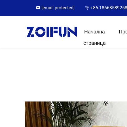
[email protected]
+86-1866858925
Начална
Пр
страница