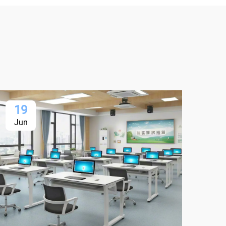
19
1
Jun
Ju