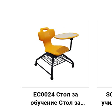
EC0024 Стол за
S
обучение Стол за
учи
класна стая с колелца