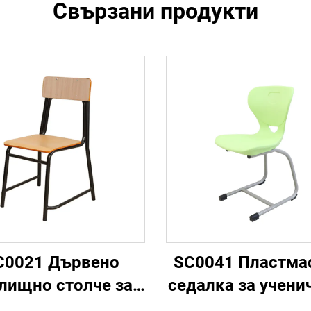
Свързани продукти
C0021 Дървено
SC0041 Пластма
лищно столче за
седалка за учени
класна стая
стол в класната 