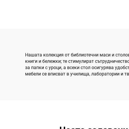
Нашата колекция от библиотечни маси и столов
книги и бележки; те стимулират сътрудничеств
за папки с уроци, а всеки стол осигурява удоб
мебели се вписват в училища, лаборатории и т