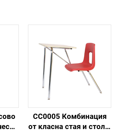
сово
CC0005 Комбинация
чески
от класна стая и стол с
стая
писалка