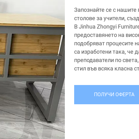
Запознайте се с нашите
столове за учители, съз
В Jinhua Zhongyi Furnitur
предоставянето на висо
подобряват процесите н
са изработени така, че 
преподаватели по света
стил във всяка класна с
ПОЛУЧИ ОФЕРТА