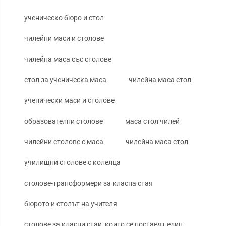
ученическо бюро и стол
чилейни маси и столове
чилейна маса със столове
стол за ученическа маса
чилейна маса стол
ученически маси и столове
образователни столове
маса стол чилей
чилейни столове с маса
чилейна маса стол
училищни столове с колелца
столове-трансформери за класна стая
бюрото и столът на учителя
столове за класни стаи, които се поставят един