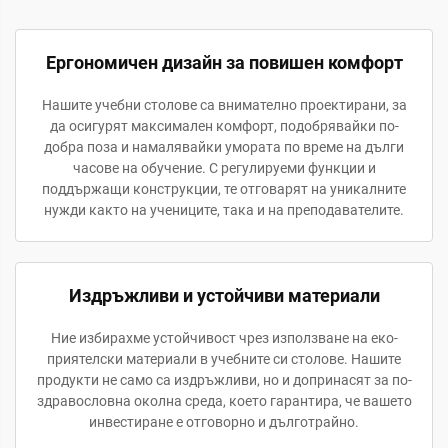
Ергономичен дизайн за повишен комфорт
Нашите учебни столове са внимателно проектирани, за
да осигурят максимален комфорт, подобрявайки по-
добра поза и намалявайки умората по време на дълги
часове на обучение. С регулируеми функции и
поддържащи конструкции, те отговарят на уникалните
нужди както на учениците, така и на преподавателите.
Издръжливи и устойчиви материали
Ние избирахме устойчивост чрез използване на еко-
приятелски материали в учебните си столове. Нашите
продукти не само са издръжливи, но и допринасят за по-
здравословна околна среда, което гарантира, че вашето
инвестиране е отговорно и дълготрайно.