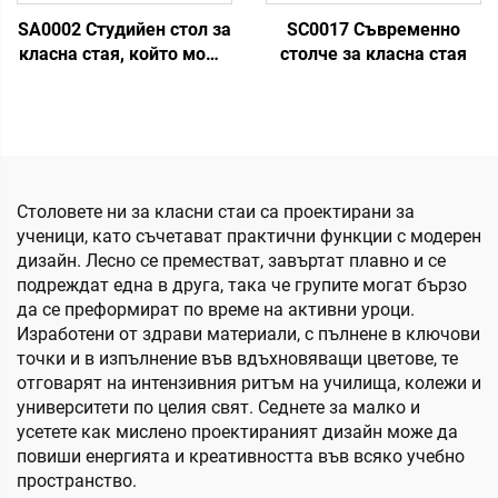
SA0002 Студийен стол за
SC0017 Съвременно
класна стая, който може
столче за класна стая
да се поставя един
върху друг
Столовете ни за класни стаи са проектирани за
ученици, като съчетават практични функции с модерен
дизайн. Лесно се преместват, завъртат плавно и се
подреждат една в друга, така че групите могат бързо
да се преформират по време на активни уроци.
Изработени от здрави материали, с пълнене в ключови
точки и в изпълнение във вдъхновяващи цветове, те
отговарят на интензивния ритъм на училища, колежи и
университети по целия свят. Седнете за малко и
усетете как мислено проектираният дизайн може да
повиши енергията и креативността във всяко учебно
пространство.