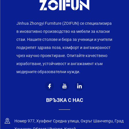
Jinhua Zhongyi Furniture (ZOIFUN) се специализира
в иновативно производство на мебели за класни
стаи. Нашите столове и бюра за ученици и учители
подкрепят здрава поза, комфорт и ангажираност
чрез научно проектиране. Опитайте качествено
изработване, устойчивост и ангажамент към
модерните образователни нужди.
ВРЪЗКА С НАС
Номер 977, Хуафенг Средна улица, Окръг Шанчengu, Град