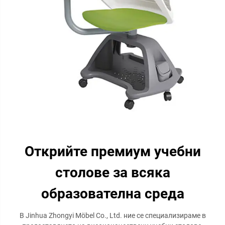
Открийте премиум учебни
столове за всяка
образователна среда
В Jinhua Zhongyi Möbel Co., Ltd. ние се специализираме в