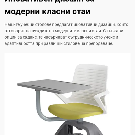
модерни класни стаи
Нашите учебни столове предлагат иновативни дизайни, които
отговарят на нуждите на модерните класни стаи. С гъвкави
опции за сядане, те насърчават сътрудническото учене и
адаптивността при различни стилове на преподаване.