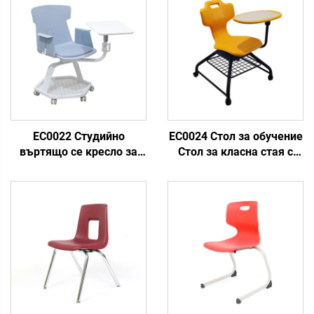
EC0022 Студийно
EC0024 Стол за обучение
въртящо се кресло за
Стол за класна стая с
класна стая
колелца