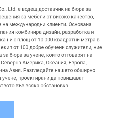
 Co., Ltd. е водещ доставчик на бюра за
решения за мебели от високо качество,
 на международни клиенти. Основана
мпания комбинира дизайн, разработка и
а ни с площ от 10 000 квадратни метра в
 екип от 100 добре обучени служители, ние
 за бюра за учене, които отговарят на
 Северна Америка, Океания, Европа,
чна Азия. Разгледайте нашето обширно
а учене, проектирани да повишават
ството във всяка обстановка.