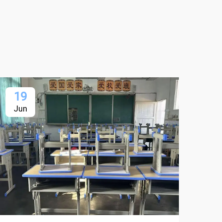
19
1
Jun
Ju