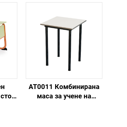
ен
AT0011 Комбинирана
 стол
маса за учене на
и
стойка
ол