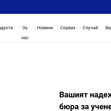
8
одукти
За
Новини
Сервиз
Случай
Ви
нас
Вашият наде
бюра за учене