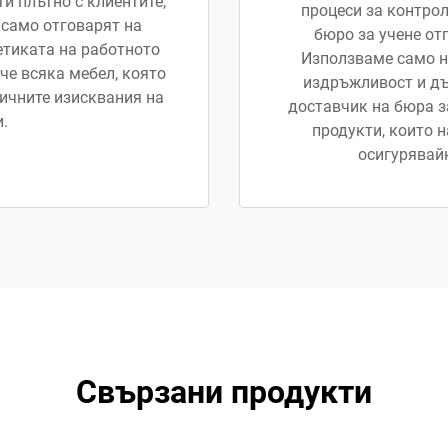
и плътно с клиентите,
процеси за контрол 
 само отговарят на
бюро за учене от
етиката на работното
Използваме само н
че всяка мебел, която
издръжливост и дъ
ичните изисквания на
доставчик на бюра з
.
продукти, които 
осигурявайк
Свързани продукти