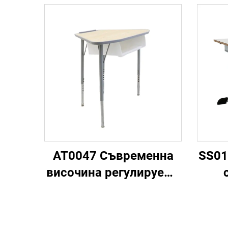
AT0047 Съвременна
SS01
височина регулируема
ученическа маса за
учене