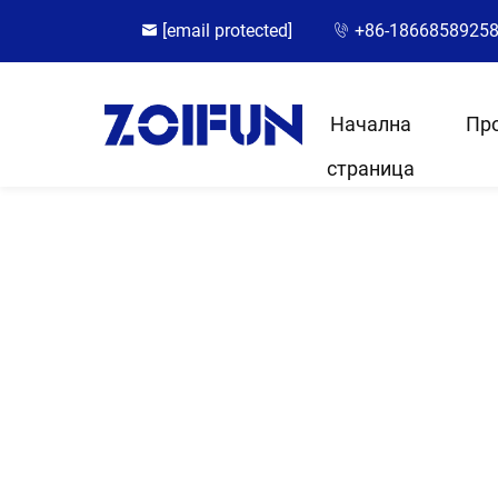
[email protected]
+86-1866858925
Начална
Пр
страница