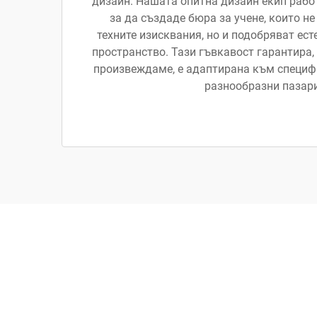
дизайн. Нашата опитна дизайн екип работ
за да създаде бюра за учене, които не
техните изисквания, но и подобряват ест
пространство. Тази гъвкавост гарантира, 
произвеждаме, е адаптирана към специф
разнообразни пазари