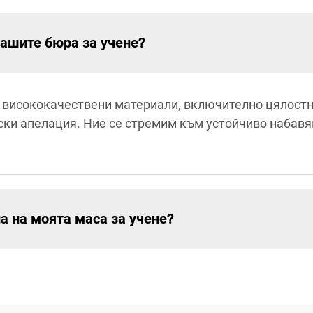
вашите бюра за учене?
т висококачествени материали, включително цялостн
ки апелация. Ние се стремим към устойчиво набавян
а на моята маса за учене?