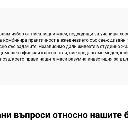
е голям избор от писалищни маси, подходящи за ученици, хор
а комбинира практичност в ежедневието със свеж дизайн, 
есно със задачите. Независимо дали живеете в студийно жи
домашен офис или класна стая, ние предлагаме модел, ко
оза, което прави нашите маси разумна инвестиция за дълг
ни въпроси относно нашите 