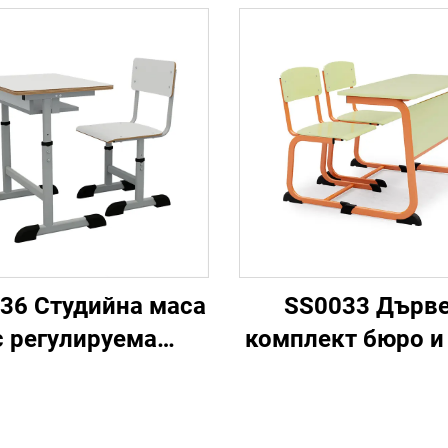
36 Студийна маса
SS0033 Дърв
с регулируема
комплект бюро и
височина
за ученическ
училищен ст