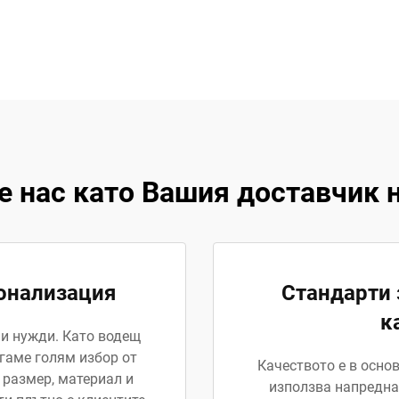
е нас като Вашия доставчик н
онализация
Стандарти 
к
ни нужди. Като водещ
агаме голям избор от
Качеството е в осно
 размер, материал и
използва напредна