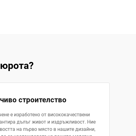
бюрота?
чиво строителство
чене е изработено от висококачествени
рантира дълъг живот и издръжливост. Ние
остта на първо място в нашите дизайни,