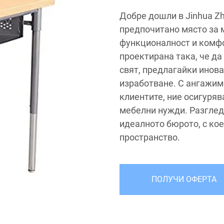
Добре дошли в Jinhua Zho
предпочитано място за 
функционалност и комфо
проектирана така, че да
свят, предлагайки инов
изработване. С ангажим
клиентите, ние осигуря
мебелни нужди. Разглед
идеалното бюрото, с ко
пространство.
ПОЛУЧИ ОФЕРТА