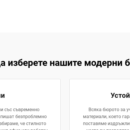
а изберете нашите модерни 
ни
Устой
ни със съвременно
Всяка бюрото за у
е впишат безпроблемно
материали, което га
збираме, че стилното
поставяме издръжлив