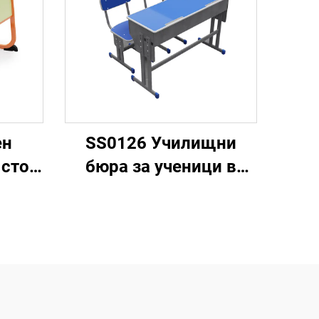
ен
SS0126 Училищни
 стол
бюра за ученици в
и
начален училищен
ол
етап