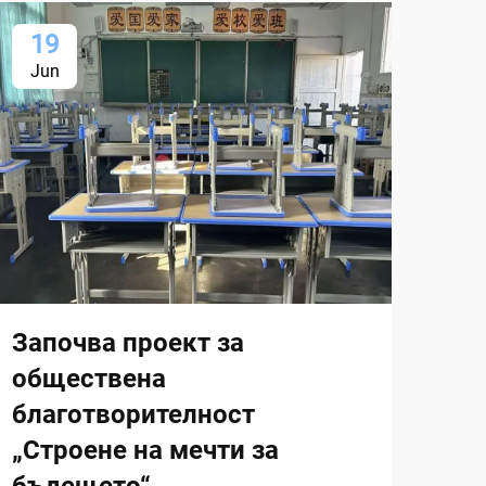
19
1
Jun
Ju
Започва проект за
Ка
обществена
ме
благотворителност
„Строене на мечти за
ВИЖ
бъдещето“