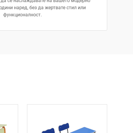
 да се наслаждавате на вашето модерно
одини наред, без да жертвате стил или
функционалност.