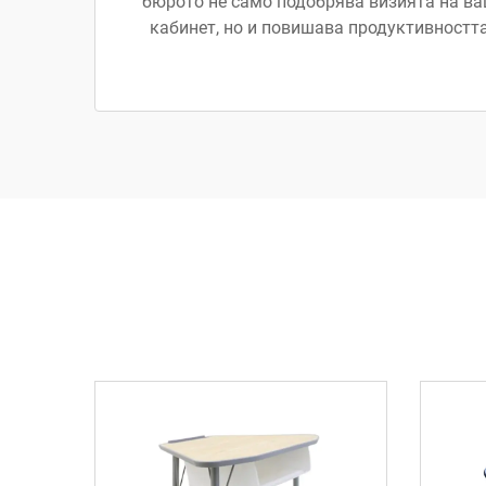
бюрото не само подобрява визията на ва
кабинет, но и повишава продуктивността