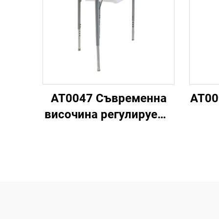
AT0047 Съвременна
AT00
височина регулируема
ученическа маса за
учене