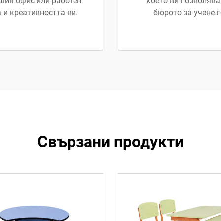
шия офис или работен
което ви позволява
 и креативността ви.
бюрото за учене г
Свързани продукти