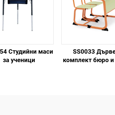
54 Студийни маси
SS0033 Дърв
за ученици
комплект бюро и
за ученическ
училищен ст