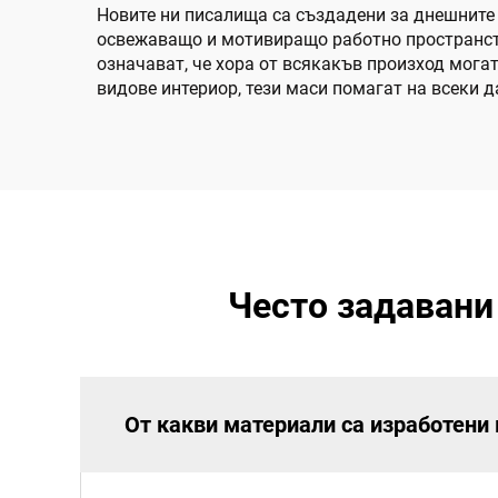
Новите ни писалища са създадени за днешните 
освежаващо и мотивиращо работно пространство
означават, че хора от всякакъв произход могат
видове интериор, тези маси помагат на всеки 
Често задавани
От какви материали са изработени