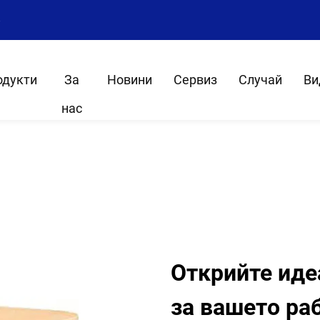
8
одукти
За
Новини
Сервиз
Случай
Ви
нас
Открийте иде
за вашето ра