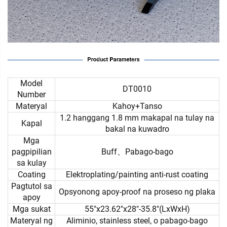
Model
DT0010
Number
Materyal
Kahoy+Tanso
1.2 hanggang 1.8 mm makapal na tulay na
Kapal
bakal na kuwadro
Mga
pagpipilian
Buff、Pabago-bago
sa kulay
Coating
Elektroplating/painting anti-rust coating
Pagtutol sa
Opsyonong apoy-proof na proseso ng plaka
apoy
Mga sukat
55"x23.62"x28"-35.8"(LxWxH)
Materyal ng
Aliminio, stainless steel, o pabago-bago