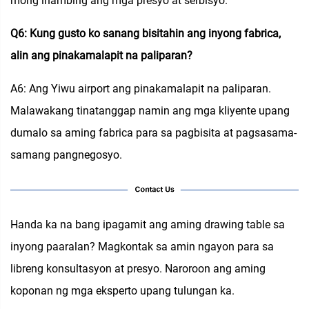
mong ihambing ang mga presyo at serbisyo.
Q6: Kung gusto ko sanang bisitahin ang inyong fabrica,
alin ang pinakamalapit na paliparan?
A6: Ang Yiwu airport ang pinakamalapit na paliparan.
Malawakang tinatanggap namin ang mga kliyente upang
dumalo sa aming fabrica para sa pagbisita at pagsasama-
samang pangnegosyo.
Handa ka na bang ipagamit ang aming drawing table sa
inyong paaralan? Magkontak sa amin ngayon para sa
libreng konsultasyon at presyo. Naroroon ang aming
koponan ng mga eksperto upang tulungan ka.