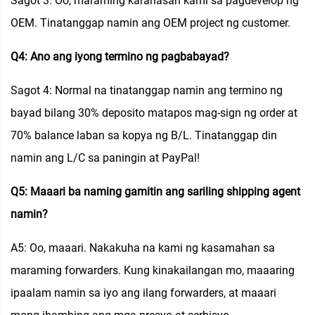
Sagot 3: Oo, maraming karanasan kami sa pagdevelop ng
OEM. Tinatanggap namin ang OEM project ng customer.
Q4: Ano ang iyong termino ng pagbabayad?
Sagot 4: Normal na tinatanggap namin ang termino ng
bayad bilang 30% deposito matapos mag-sign ng order at
70% balance laban sa kopya ng B/L. Tinatanggap din
namin ang L/C sa paningin at PayPal!
Q5: Maaari ba naming gamitin ang sariling shipping agent
namin?
A5: Oo, maaari. Nakakuha na kami ng kasamahan sa
maraming forwarders. Kung kinakailangan mo, maaaring
ipaalam namin sa iyo ang ilang forwarders, at maaari