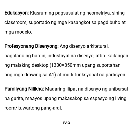
Edukasyon:
Klasrum ng pagsusulat ng heometriya, sining
classroom, suportado ng mga kasangkot sa pagdibuho at
mga modelo.
Profesyonang Disenyong:
Ang disenyo arkitetural,
pagplano ng hardin, industriyal na disenyo, atbp. kailangan
ng malaking desktop (1300×850mm upang suportahan
ang mga drawing sa A1) at multi-funksyonal na partisyon.
Pamilyang Nilikha:
Maaaring ilipat na disenyo ng unibersal
na gurita, maayos upang makasakop sa espasyo ng living
room/kuwartong pang-aral.