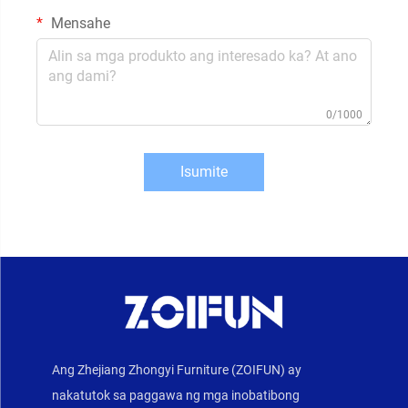
Mensahe
0/1000
Isumite
Ang Zhejiang Zhongyi Furniture (ZOIFUN) ay
nakatutok sa paggawa ng mga inobatibong