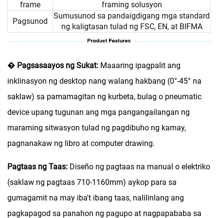
frame
framing solusyon
Sumusunod sa pandaigdigang mga standard
Pagsunod
ng kaligtasan tulad ng FSC, EN, at BIFMA
�
Pagsasaayos ng Sukat:
Maaaring ipagpalit ang
inklinasyon ng desktop nang walang hakbang (0°-45° na
saklaw) sa pamamagitan ng kurbeta, bulag o pneumatic
device upang tugunan ang mga pangangailangan ng
maraming sitwasyon tulad ng pagdibuho ng kamay,
pagnanakaw ng libro at computer drawing.
Pagtaas ng Taas:
Diseño ng pagtaas na manual o elektriko
(saklaw ng pagtaas 710-1160mm) aykop para sa
gumagamit na may iba't ibang taas, nalilinlang ang
pagkapagod sa panahon ng pagupo at nagpapababa sa