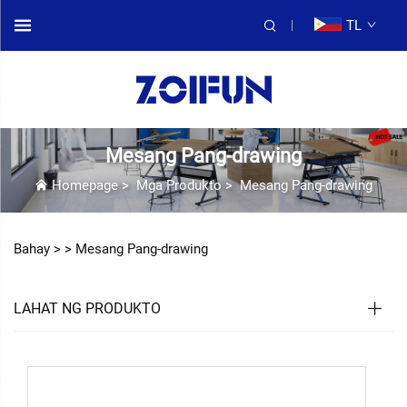
TL
Mesang Pang-drawing
Homepage
>
Mga Produkto
>
Mesang Pang-drawing
Bahay >
>
Mesang Pang-drawing
LAHAT NG PRODUKTO