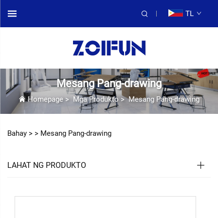
TL
Mesang Pang-drawing
Homepage
>
Mga Produkto
>
Mesang Pang-drawing
Bahay >
>
Mesang Pang-drawing
LAHAT NG PRODUKTO