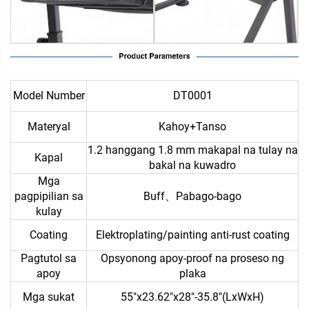
Model Number
DT0001
Materyal
Kahoy+Tanso
1.2 hanggang 1.8 mm makapal na tulay na
Kapal
bakal na kuwadro
Mga
pagpipilian sa
Buff、Pabago-bago
kulay
Coating
Elektroplating/painting anti-rust coating
Pagtutol sa
Opsyonong apoy-proof na proseso ng
apoy
plaka
Mga sukat
55"x23.62"x28"-35.8"(LxWxH)