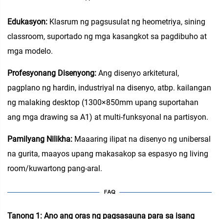
Edukasyon:
Klasrum ng pagsusulat ng heometriya, sining
classroom, suportado ng mga kasangkot sa pagdibuho at
mga modelo.
Profesyonang Disenyong:
Ang disenyo arkitetural,
pagplano ng hardin, industriyal na disenyo, atbp. kailangan
ng malaking desktop (1300×850mm upang suportahan
ang mga drawing sa A1) at multi-funksyonal na partisyon.
Pamilyang Nilikha:
Maaaring ilipat na disenyo ng unibersal
na gurita, maayos upang makasakop sa espasyo ng living
room/kuwartong pang-aral.
Tanong 1: Ano ang oras ng pagsasauna para sa isang