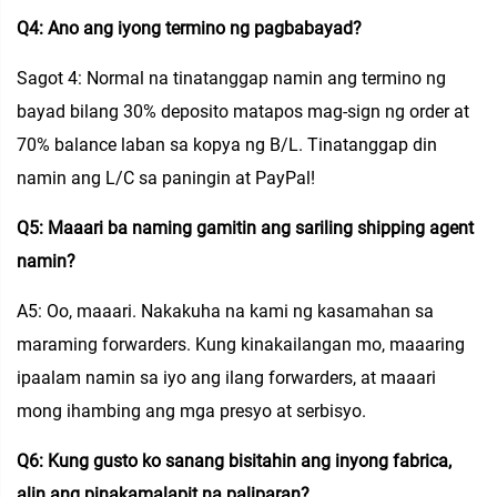
Q4: Ano ang iyong termino ng pagbabayad?
Sagot 4: Normal na tinatanggap namin ang termino ng
bayad bilang 30% deposito matapos mag-sign ng order at
70% balance laban sa kopya ng B/L. Tinatanggap din
namin ang L/C sa paningin at PayPal!
Q5: Maaari ba naming gamitin ang sariling shipping agent
namin?
A5: Oo, maaari. Nakakuha na kami ng kasamahan sa
maraming forwarders. Kung kinakailangan mo, maaaring
ipaalam namin sa iyo ang ilang forwarders, at maaari
mong ihambing ang mga presyo at serbisyo.
Q6: Kung gusto ko sanang bisitahin ang inyong fabrica,
alin ang pinakamalapit na paliparan?