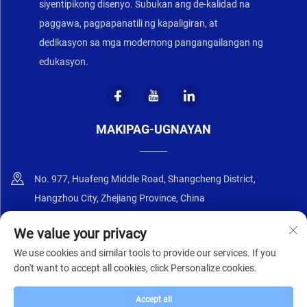
siyentipikong disenyo. Subukan ang de-kalidad na
paggawa, pagpapanatili ng kapaligiran, at
dedikasyon sa mga modernong pangangailangan ng
edukasyon.
MAKIPAG-UGNAYAN
No. 977, Huafeng Middle Road, Shangcheng District,
Hangzhou City, Zhejiang Province, China
+86-18668589258
We value your privacy
We use cookies and similar tools to provide our services. If you
[email protected]
don't want to accept all cookies, click Personalize cookies.
Accept all
Copyright © 2025 ng Zhejiang Zhongyi Furniture Co., Ltd.
Patakaran sa