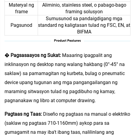
Materyal ng
Aliminio, stainless steel, o pabago-bago
frame
framing solusyon
Sumusunod sa pandaigdigang mga
Pagsunod
standard ng kaligtasan tulad ng FSC, EN, at
BIFMA
�
Pagsasaayos ng Sukat:
Maaaring ipagpalit ang
inklinasyon ng desktop nang walang hakbang (0°-45° na
saklaw) sa pamamagitan ng kurbeta, bulag o pneumatic
device upang tugunan ang mga pangangailangan ng
maraming sitwasyon tulad ng pagdibuho ng kamay,
pagnanakaw ng libro at computer drawing.
Pagtaas ng Taas:
Diseño ng pagtaas na manual o elektriko
(saklaw ng pagtaas 710-1160mm) aykop para sa
gumagamit na may iba't ibang taas, nalilinlang ang