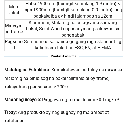
Haba 1900mm (humigit-kumulang 1.9 metro) ×
Mga
lapad 900mm (humigit-kumulang 0.9 metro), ang
sukat
pagkakaiba ay hindi lalampas sa ±2cm
Aluminum, Malamig na pinagsama-samang
Materyal
bakal, Solid Wood o ipasadya ang solusyon sa
ng frame
panggabak
Pagsuno
Sumusunod sa pandaigdigang mga standard ng
d
kaligtasan tulad ng FSC, EN, at BIFMA
Matatag na Estruktura:
Kumakatawan na tulay na gawa sa
malamig na binibisag na bakal/aliminio alloy frame,
kakayahang pagsasaan ≥ 200kg.
Maaaring irecycle:
Paggawa ng formaldehido <0.1mg/m³.
Tibay:
Ang produkto ay nag-uugnay ng malambot at
katatagan.