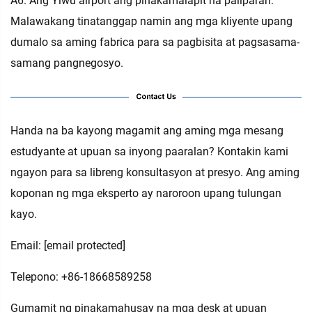
A6: Ang Yiwu airport ang pinakamalapit na paliparan.
Malawakang tinatanggap namin ang mga kliyente upang
dumalo sa aming fabrica para sa pagbisita at pagsasama-
samang pangnegosyo.
Handa na ba kayong magamit ang aming mga mesang
estudyante at upuan sa inyong paaralan? Kontakin kami
ngayon para sa libreng konsultasyon at presyo. Ang aming
koponan ng mga eksperto ay naroroon upang tulungan
kayo.
Email:
[email protected]
Telepono: +86-18668589258
Gumamit ng pinakamahusay na mga desk at upuan