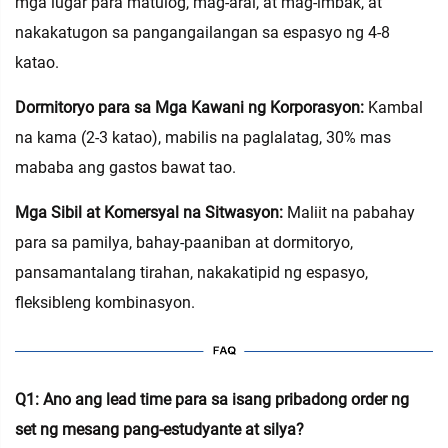
mga lugar para matulog, mag-aral, at mag-imbak, at
nakakatugon sa pangangailangan sa espasyo ng 4-8
katao.
Dormitoryo para sa Mga Kawani ng Korporasyon:
Kambal
na kama (2-3 katao), mabilis na paglalatag, 30% mas
mababa ang gastos bawat tao.
Mga Sibil at Komersyal na Sitwasyon:
Maliit na pabahay
para sa pamilya, bahay-paaniban at dormitoryo,
pansamantalang tirahan, nakakatipid ng espasyo,
fleksibleng kombinasyon.
Q1: Ano ang lead time para sa isang pribadong order ng
set ng mesang pang-estudyante at silya?