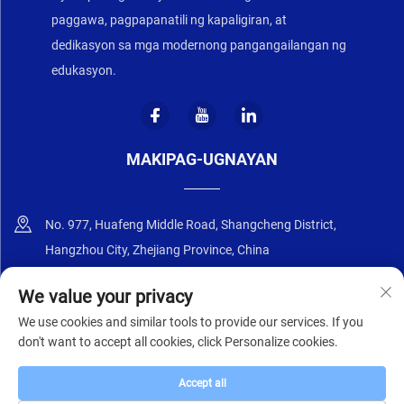
paggawa, pagpapanatili ng kapaligiran, at
dedikasyon sa mga modernong pangangailangan ng
edukasyon.
MAKIPAG-UGNAYAN
No. 977, Huafeng Middle Road, Shangcheng District,
Hangzhou City, Zhejiang Province, China
+86-18668589258
We value your privacy
We use cookies and similar tools to provide our services. If you
[email protected]
don't want to accept all cookies, click Personalize cookies.
Accept all
Copyright © 2025 ng Zhejiang Zhongyi Furniture Co., Ltd.
Patakaran sa