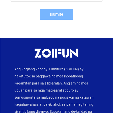
Isumite
Ang Zhejiang Zhongyi Furniture (ZOIFUN) ay
nakatutok sa paggawa ng mga inobatibong
kagamitan para sa silid-aralan. Ang aming mga
upuan para sa mga mag-aaral at guro ay
sumusuporta sa malusog na posisyon ng katawan,
kaginhawahan, at pakikilahok sa pamamagitan ng
siyentipikong disenyo. Subukan ang de-kalidad na