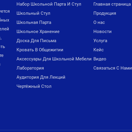
Набор Школьной Парта И Стул
Главная страница
уется
Школьный Стул
Продукция
бных
Школьная Парта
О нас
елей
Школьное Хранение
Новости
,
Доска Для Письма
Услуга
сть
Кровать В Общежитии
Кейс
те
Аксессуары Для Школьной Мебели
Видео
и
Лаборатория
Связаться С Нам
Аудитория Для Лекций
Чертёжный Стол