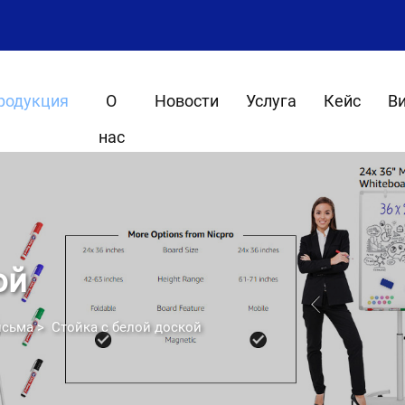
родукция
О
Новости
Услуга
Кейс
В
нас
ой
исьма
>
Стойка с белой доской