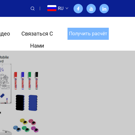
RU
идео
Связаться С
Получить расчёт
Нами
стоимости