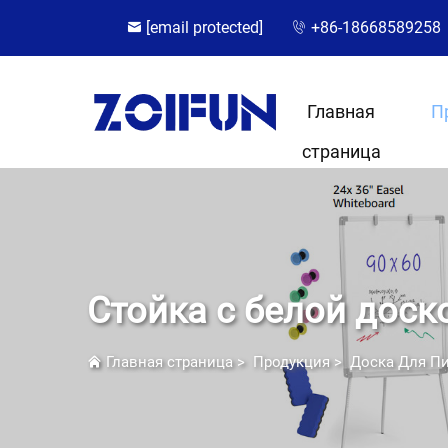
[email protected]
+86-18668589258
Главная
П
страница
Стойка с белой доск
Главная страница
>
Продукция
>
Доска Для П