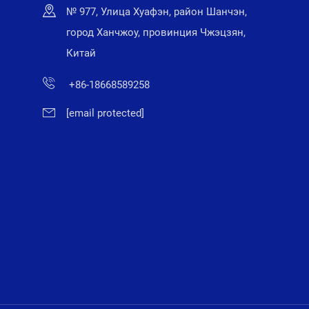
№ 977, Улица Хуафэн, район Шанчэн,
город Ханчжоу, провинция Чжэцзян,
Китай
+86-18668589258
[email protected]
и