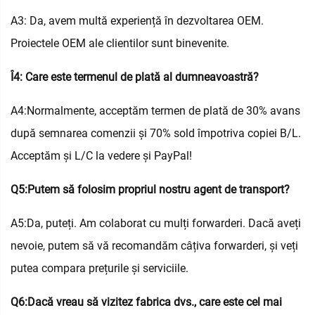
A3: Da, avem multă experiență în dezvoltarea OEM.
Proiectele OEM ale clientilor sunt binevenite.
Î4: Care este termenul de plată al dumneavoastră?
A4:Normalmente, acceptăm termen de plată de 30% avans
după semnarea comenzii și 70% sold împotriva copiei B/L.
Acceptăm și L/C la vedere și PayPal!
Q5:Putem să folosim propriul nostru agent de transport?
A5:Da, puteți. Am colaborat cu mulți forwarderi. Dacă aveți
nevoie, putem să vă recomandăm câțiva forwarderi, și veți
putea compara prețurile și serviciile.
Q6:Dacă vreau să vizitez fabrica dvs., care este cel mai