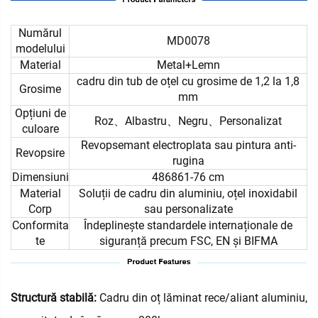
Numărul
MD0078
modelului
Material
Metal+Lemn
cadru din tub de oțel cu grosime de 1,2 la 1,8
Grosime
mm
Opțiuni de
Roz、Albastru、Negru、Personalizat
culoare
Revopsemant electroplata sau pintura anti-
Revopsire
rugina
Dimensiuni
486861-76 cm
Material
Soluții de cadru din aluminiu, oțel inoxidabil
Corp
sau personalizate
Conformita
Îndeplinește standardele internaționale de
te
siguranță precum FSC, EN și BIFMA
Structură stabilă:
Cadru din oț lăminat rece/aliant aluminiu,