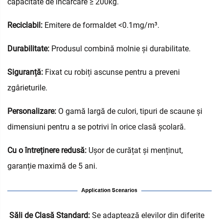
capacitate de încărcare ≥ 200kg.
Reciclabil:
Emitere de formaldet <0.1mg/m³.
Durabilitate:
Produsul combină molnie și durabilitate.
Siguranță:
Fixat cu robiți ascunse pentru a preveni
zgârieturile.
Personalizare:
O gamă largă de culori, tipuri de scaune și
dimensiuni pentru a se potrivi în orice clasă școlară.
Cu o întreținere redusă:
Ușor de curățat și menținut,
garanție maximă de 5 ani.
‌
Săli de Clasă Standard:
Se adaptează elevilor din diferite