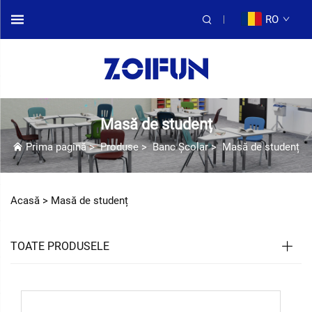
RO
Masă de studenț
Prima pagină
>
Produse
>
Banc Școlar
>
Masă de studenț
Acasă >
Masă de studenț
TOATE PRODUSELE