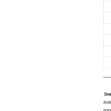
‌
Dos
śrub
ryso