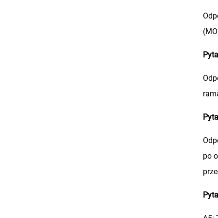
Odpo
(MOQ
Pyta
Odpo
ram
Pyta
Odpo
po o
prze
Pyta