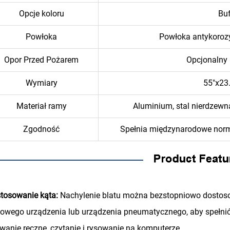
Opcje koloru
Buf
Powłoka
Powłoka antykorozy
Opor Przed Pożarem
Opcjonalny 
Wymiary
55"x23
Materiał ramy
Aluminium, stal nierdzew
Zgodność
Spełnia międzynarodowe norm
tosowanie kąta:
Nachylenie blatu można bezstopniowo dostoso
owego urządzenia lub urządzenia pneumatycznego, aby spełnić 
wanie ręczne, czytanie i rysowanie na komputerze.