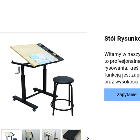
Stół Rysunk
Witamy w naszy
to profesjonaln
rysowania, kreś
funkcją jest za
oraz wysokości,
Zapytanie