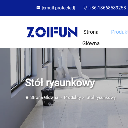
[email protected]
+86-18668589258
Strona
Produk
Główna
Stół rysunkowy
Strona Główna
>
Produkty
>
Stół rysunkowy