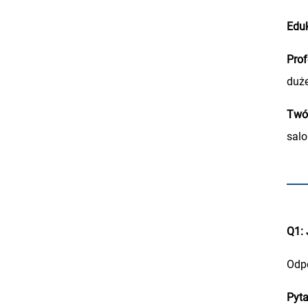
Edu
Prof
duże
Twór
salo
Q1: 
Odpo
Pyta