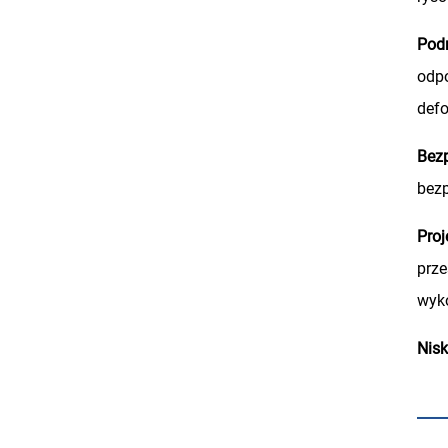
Podn
odpo
defo
Bez
bez
Proj
prze
wyko
Nisk