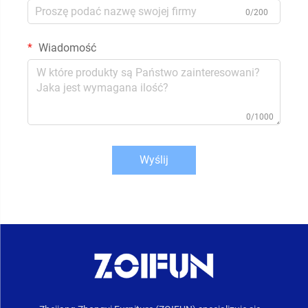
0/200
Wiadomość
0/1000
Wyślij