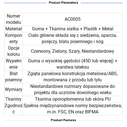
Numer
AC0005
modelu
Materiał
Guma + Tkanina siatka + Plastik + Metal
Kompon
Ciało główne składa się z siedzenia, oparcia,
enty
poręczy, blatu pisemnego i nóg
Opcje
Czerwony, Zielony, Szary, Niestandardowy
koloru
Wypełni
Guma o wysokiej gęstości (45D lub więcej) +
enie
warstwa lateksu
Blat
Zgięta panelowa konstrukcja metalowa/ABS,
pisemny
montowana z przodu lub tyłu
Niestandardowe rozmiary dopasowane do
Wymiary
projektu dla uczniów dowolnego wieku
Tkaniny
Tkanina oporopłomenna lub skóra PU
Zgodnoś
Spełnia międzynarodowe normy bezpieczeństwa,
ć
m.in. FSC, EN oraz BIFMA