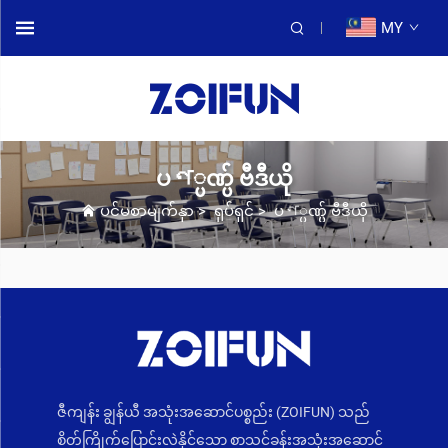
MY
ပণ္ပဏ္ပ် ဗီဒီယို
ပင်မစာမျက်နှာ
>
ရုပ်ရှင်
>
ပণ္ပဏ္ပ် ဗီဒီယို
ဇီကျန်း ချွန်ယီ အသုံးအဆောင်ပစ္စည်း (ZOIFUN) သည်
စိတ်ကြိုက်ပြောင်းလဲနိုင်သော စာသင်ခန်းအသုံးအဆောင်