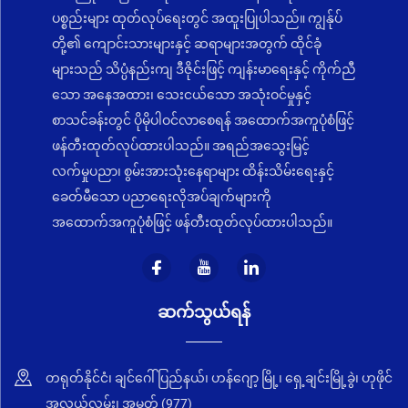
ပစ္စည်းများ ထုတ်လုပ်ရေးတွင် အထူးပြုပါသည်။ ကျွန်ုပ်
တို့၏ ကျောင်းသားများနှင့် ဆရာများအတွက် ထိုင်ခုံ
များသည် သိပ္ပံနည်းကျ ဒီဇိုင်းဖြင့် ကျန်းမာရေးနှင့် ကိုက်ညီ
သော အနေအထား၊ သေးငယ်သော အသုံးဝင်မှုနှင့်
စာသင်ခန်းတွင် ပိုမိုပါဝင်လာစေရန် အထောက်အကူပုံစံဖြင့်
ဖန်တီးထုတ်လုပ်ထားပါသည်။ အရည်အသွေးမြင့်
လက်မှုပညာ၊ စွမ်းအားသုံးနေရာများ ထိန်းသိမ်းရေးနှင့်
ခေတ်မီသော ပညာရေးလိုအပ်ချက်များကို
အထောက်အကူပုံစံဖြင့် ဖန်တီးထုတ်လုပ်ထားပါသည်။
ဆက်သွယ်ရန်
တရုတ်နိုင်ငံ၊ ချင်ဂေါ် ပြည်နယ်၊ ဟန်ဂျော့ မြို့၊ ရှေ့ချင်းမြို့ခွဲ၊ ဟုဖိုင်
အလယ်လမ်း၊ အမှတ် (977)