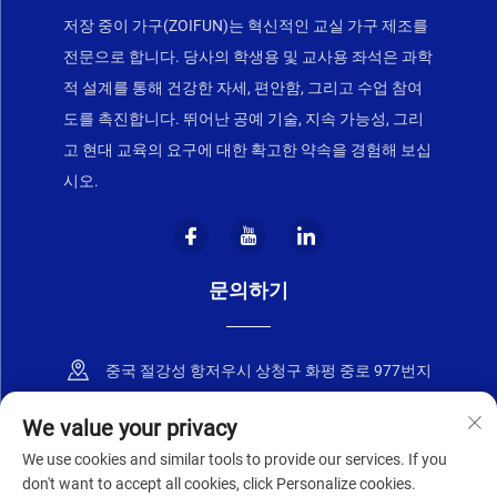
저장 중이 가구(ZOIFUN)는 혁신적인 교실 가구 제조를
전문으로 합니다. 당사의 학생용 및 교사용 좌석은 과학
적 설계를 통해 건강한 자세, 편안함, 그리고 수업 참여
도를 촉진합니다. 뛰어난 공예 기술, 지속 가능성, 그리
고 현대 교육의 요구에 대한 확고한 약속을 경험해 보십
시오.
문의하기
중국 절강성 항저우시 상청구 화펑 중로 977번지
+86-18668589258
We value your privacy
We use cookies and similar tools to provide our services. If you
[email protected]
don't want to accept all cookies, click Personalize cookies.