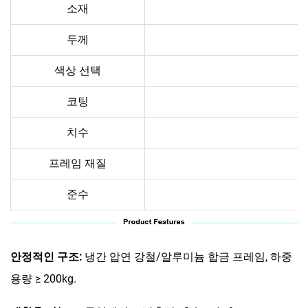
소재
두께
색상 선택
코팅
치수
프레임 재질
준수
안정적인 구조:
냉간 압연 강철/알루미늄 합금 프레임, 하중
용량 ≥ 200kg.