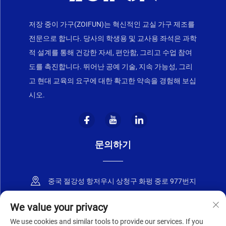
저장 중이 가구(ZOIFUN)는 혁신적인 교실 가구 제조를
전문으로 합니다. 당사의 학생용 및 교사용 좌석은 과학
적 설계를 통해 건강한 자세, 편안함, 그리고 수업 참여
도를 촉진합니다. 뛰어난 공예 기술, 지속 가능성, 그리
고 현대 교육의 요구에 대한 확고한 약속을 경험해 보십
시오.
문의하기
중국 절강성 항저우시 상청구 화펑 중로 977번지
+86-18668589258
We value your privacy
We use cookies and similar tools to provide our services. If you
[email protected]