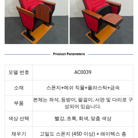
모델 번호
AC0039
소재
스폰지+메쉬 직물+플라스틱+금속
본체는 좌석, 등받이, 팔걸이, 서판 및 다리로 구
부품
성되어 있습니다.
색상 선택
빨강, 초록, 회색, 맞춤 색상
채우기
고밀도 스폰지 (45D 이상) + 레이텍스 층