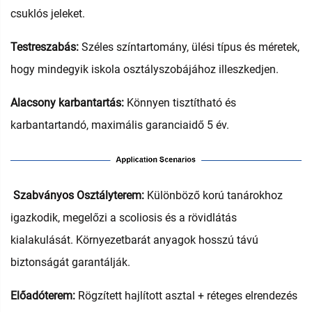
csuklós jeleket.
Testreszabás:
Széles színtartomány, ülési típus és méretek,
hogy mindegyik iskola osztályszobájához illeszkedjen.
Alacsony karbantartás:
Könnyen tisztítható és
karbantartandó, maximális garanciaidő 5 év.
‌
Szabványos Osztályterem:‌
Különböző korú tanárokhoz
igazkodik, megelőzi a scoliosis és a rövidlátás
kialakulását. Környezetbarát anyagok hosszú távú
biztonságát garantálják.
Előadóterem:
Rögzített hajlított asztal + réteges elrendezés