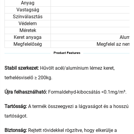
Anyag
Vastagság
Színválasztás
Védelem
Méretek
Keret anyaga
Alumín
Megfelelőség
Megfelel az nemz
Stabil szerkezet:
Hűvölt acél/alumínium lémez keret,
terhelésviselő ≥ 200kg.
Újra felhasználható:
Formaldehyd-kibocsátás <0.1mg/m³.
Tartósság:
A termék összeegyezi a lágyaságot és a hosszú
tartóságot.
Biztonság:
Rejtett rövidekkel rögzítve, hogy elkerülje a