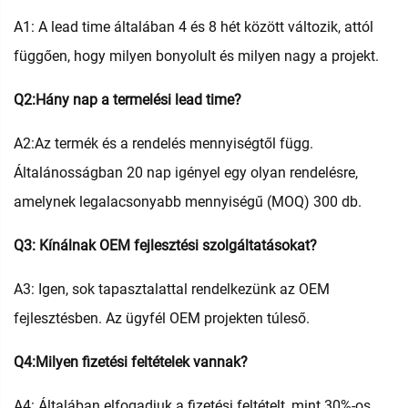
A1: A lead time általában 4 és 8 hét között változik, attól
függően, hogy milyen bonyolult és milyen nagy a projekt.
Q2:Hány nap a termelési lead time?
A2:Az termék és a rendelés mennyiségtől függ.
Általánosságban 20 nap igényel egy olyan rendelésre,
amelynek legalacsonyabb mennyiségű (MOQ) 300 db.
Q3: Kínálnak OEM fejlesztési szolgáltatásokat?
A3: Igen, sok tapasztalattal rendelkezünk az OEM
fejlesztésben. Az ügyfél OEM projekten túleső.
Q4:Milyen fizetési feltételek vannak?
A4: Általában elfogadjuk a fizetési feltételt, mint 30%-os