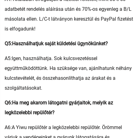
adatbetét rendelés aláírása után és 70%-os egyenleg a B/L
másolata ellen. L/C-t látványon keresztül és PayPal fizetést
is elfogadunk!
Q5:Használhatjuk saját küldetési ügynökünket?
A5:Igen, használhatja. Sok kulcsvezetéssel
együttműködöttünk. Ha szüksége van, ajánlhatunk néhány
kulcstevételét, és összehasonlíthatja az árakat és a
szolgáltatásokat.
Q6:Ha meg akarom látogatni gyárjaitok, melyik az
legközelebbi repülőtér?
A6:A Yiwu repülőtér a legközelebbi repülőtér. Örömmel
várjuk a vendégeinket a gyárunk látogatására és