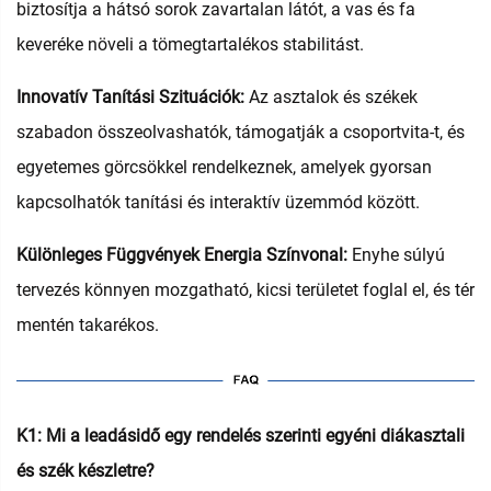
biztosítja a hátsó sorok zavartalan látót, a vas és fa
keveréke növeli a tömegtartalékos stabilitást.
Innovatív Tanítási Szituációk:
Az asztalok és székek
szabadon összeolvashatók, támogatják a csoportvita-t, és
egyetemes görcsökkel rendelkeznek, amelyek gyorsan
kapcsolhatók tanítási és interaktív üzemmód között.
Különleges Függvények Energia Színvonal:
Enyhe súlyú
tervezés könnyen mozgatható, kicsi területet foglal el, és tér
mentén takarékos.
K1: Mi a leadásidő egy rendelés szerinti egyéni diákasztali
és szék készletre?