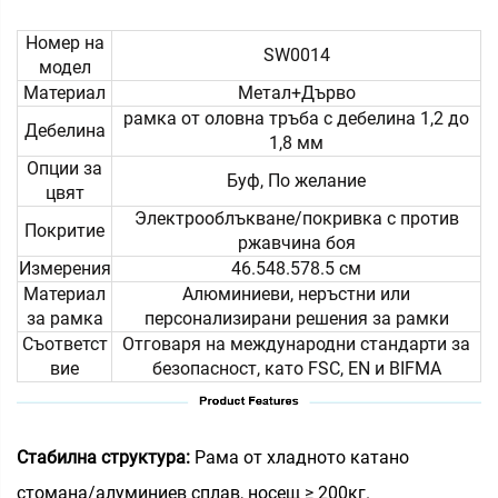
Номер на
SW0014
модел
Материал
Метал+Дърво
рамка от оловна тръба с дебелина 1,2 до
Дебелина
1,8 мм
Опции за
Буф, По желание
цвят
Электрооблъкване/покривка с против
Покритие
ржавчина боя
Измерения
46.548.578.5 см
Материал
Алюминиеви, неръстни или
за рамка
персонализирани решения за рамки
Съответст
Отговаря на международни стандарти за
вие
безопасност, като FSC, EN и BIFMA
Стабилна структура:
Рама от хладното катано
стомана/алуминиев сплав, носещ ≥ 200кг.