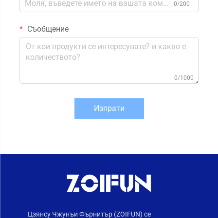
0/200
Съобщение
0/1000
Изпрати
Цзянсу Чжунъи Фърнитър (ZOIFUN) се