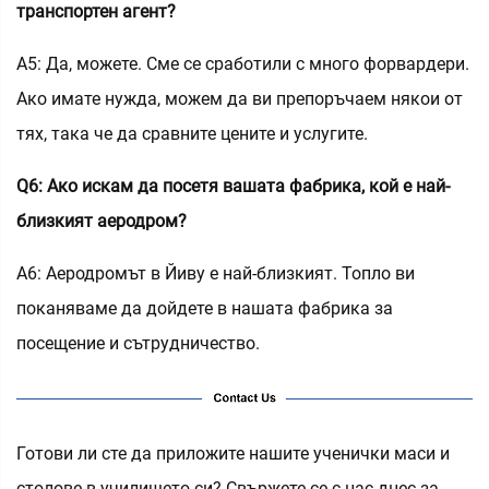
транспортен агент?
A5: Да, можете. Сме се сработили с много форвардери.
Ако имате нужда, можем да ви препоръчаем някои от
тях, така че да сравните цените и услугите.
Q6: Ако искам да посетя вашата фабрика, кой е най-
близкият аеродром?
A6: Аеродромът в Йиву е най-близкият. Топло ви
поканяваме да дойдете в нашата фабрика за
посещение и сътрудничество.
Готови ли сте да приложите нашите ученички маси и
столове в училището си? Свържете се с нас днес за