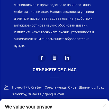
специализира в производството на иновативна
мебел за класни стаи. Нашите столове за ученици
и учители насърчават здрава осанка, удобство и
ангажираност чрез научно обоснован дизайн.
Изпитайте качествено изпълнение, устойчивост и
ангажимент към съвременните образователни
нужди.
СВЪРЖЕТЕ СЕ С НАС
Номер 977, Хуафенг Средна улица, Окръг Шанчengu, Град
Ханчжоу, Област Цhejang, Китай
+86-18668589258
We value your privacy