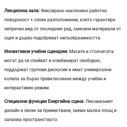
Лекционна зала:
Фиксирано наклонено работно
повърхност + слоен разположение, което гарантира
непречен вид от последния ред, смесени материали от
оцел и дърво подобряват несъобразимостта.
Иновативни учебни сценарии:
Масите и столчетата
могат да се спайват и комбинират свободно,
поддържат групови дискусии и имат универсални
колела за бързо превключване между учебен и
интерактивен режим.
Специални функции Енергийна сцена:
Лековесният
дизайн е лесен за преместване, заема малка площ и
запазва пространството.