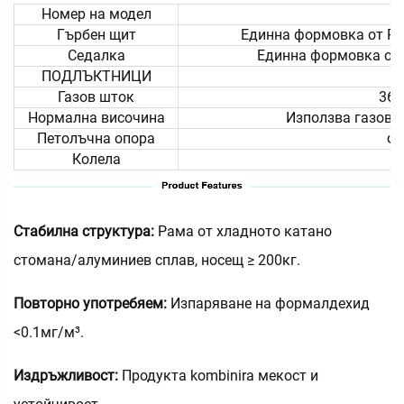
Номер на модел
Гърбен щит
Единна формовка от PU 
Седалка
Единна формовка от 
ПОДЛЪКТНИЦИ
Газов шток
360
Нормална височина
Използва газов ш
Петолъчна опора
φ6
Колела
Стабилна структура:
Рама от хладното катано
стомана/алуминиев сплав, носещ ≥ 200кг.
Повторно употребяем:
Изпаряване на формалдехид
<0.1мг/м³.
Издръжливост:
Продукта kombinira мекост и