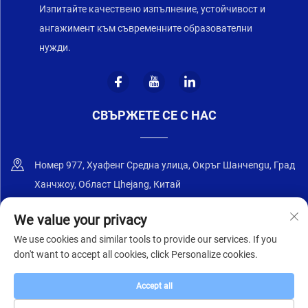
Изпитайте качествено изпълнение, устойчивост и
ангажимент към съвременните образователни
нужди.
СВЪРЖЕТЕ СЕ С НАС
Номер 977, Хуафенг Средна улица, Окръг Шанчengu, Град
Ханчжоу, Област Цhejang, Китай
+86-18668589258
We value your privacy
We use cookies and similar tools to provide our services. If you
[email protected]
don't want to accept all cookies, click Personalize cookies.
Accept all
© 2025 Цзянсу Чжунъи Фърнитър Ко., Лтд.
Политика за
поверителност