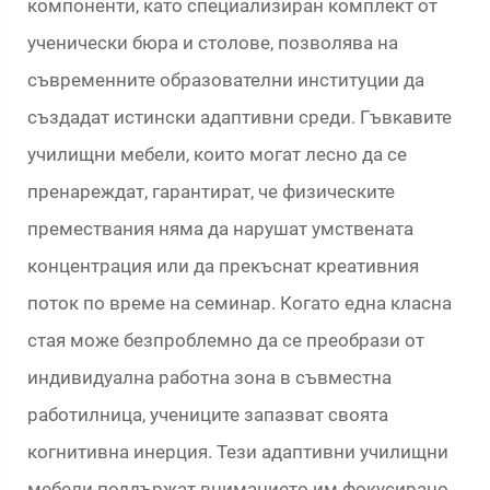
компоненти, като специализиран комплект от
ученически бюра и столове, позволява на
съвременните образователни институции да
създадат истински адаптивни среди. Гъвкавите
училищни мебели, които могат лесно да се
пренареждат, гарантират, че физическите
премествания няма да нарушат умствената
концентрация или да прекъснат креативния
поток по време на семинар. Когато една класна
стая може безпроблемно да се преобрази от
индивидуална работна зона в съвместна
работилница, учениците запазват своята
когнитивна инерция. Тези адаптивни училищни
мебели поддържат вниманието им фокусирано