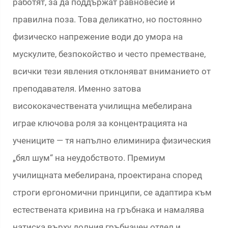
работят, за да поддържат равновесие и
правилна поза. Това деликатно, но постоянно
физическо напрежение води до умора на
мускулите, безпокойство и често преместване,
всички тези явления отклоняват вниманието от
преподавателя. Именно затова
висококачествената училищна мебелирана
играе ключова роля за концентрацията на
учениците — тя напълно елиминира физическия
„бял шум“ на неудобството. Премиум
училищната мебелирана, проектирана според
строги ергономични принципи, се адаптира към
естествената кривина на гръбнака и намалява
натиска върху долния гръбначен отдел и