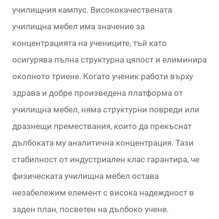
училищния кампус. Висококачествената
училищна мебел има значение за
концентрацията на учениците, тъй като
осигурява пълна структурна цялост и елиминира
околното триене. Когато ученик работи върху
здрава и добре произведена платформа от
училищна мебел, няма структурни повреди или
дразнещи премествания, които да прекъснат
дълбоката му аналитична концентрация. Тази
стабилност от индустриален клас гарантира, че
физическата училищна мебел остава
незабележим елемент с висока надеждност в
заден план, посветен на дълбоко учене.