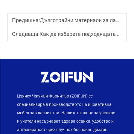
Предишна:
Дълготрайни материали за лабораторна мебел
Следваща:
Как да изберете подходящата класна мебел за модерните училища
Цзянсу Чжунъи Фърнитър (ZOIFUN) се
специализира в производството на иновативна
мебел за класни стаи. Нашите столове за ученици
и учители насърчават здрава осанка, удобство и
ангажираност чрез научно обоснован дизайн.