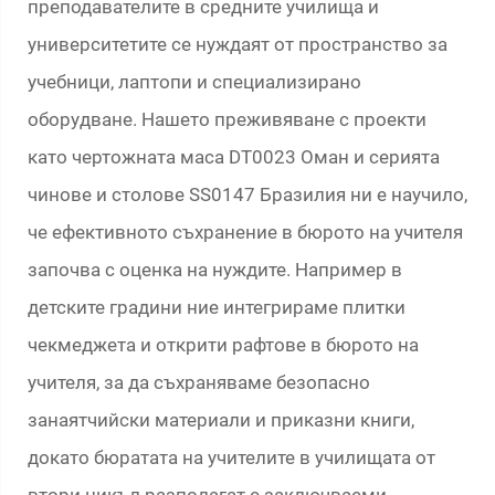
преподавателите в средните училища и
университетите се нуждаят от пространство за
учебници, лаптопи и специализирано
оборудване. Нашето преживяване с проекти
като чертожната маса DT0023 Оман и серията
чинове и столове SS0147 Бразилия ни е научило,
че ефективното съхранение в бюрото на учителя
започва с оценка на нуждите. Например в
детските градини ние интегрираме плитки
чекмеджета и открити рафтове в бюрото на
учителя, за да съхраняваме безопасно
занаятчийски материали и приказни книги,
докато бюратата на учителите в училищата от
втори цикъл разполагат с заключваеми