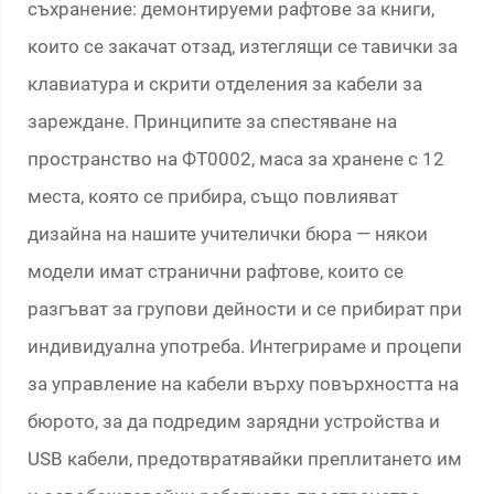
съхранение: демонтируеми рафтове за книги,
които се закачат отзад, изтеглящи се тавички за
клавиатура и скрити отделения за кабели за
зареждане. Принципите за спестяване на
пространство на ФТ0002, маса за хранене с 12
места, която се прибира, също повлияват
дизайна на нашите учителички бюра — някои
модели имат странични рафтове, които се
разгъват за групови дейности и се прибират при
индивидуална употреба. Интегрираме и процепи
за управление на кабели върху повърхността на
бюрото, за да подредим зарядни устройства и
USB кабели, предотвратявайки преплитането им