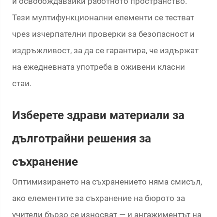
и освобождавайки работното пространство.
Тези мултифункционални елементи се тестват
чрез изчерпателни проверки за безопасност и
издръжливост, за да се гарантира, че издържат
на ежедневната употреба в оживени класни
стаи.
Изберете здрави материали за
дълготрайни решения за
съхранение
Оптимизирането на съхранението няма смисъл,
ако елементите за съхранение на бюрото за
учители бързо се износват — и ангажиментът на