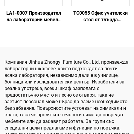
LA1-0007 Производител
TC0055 Офис учителски
на лабораторни мебели
стол от твърда
Стол за лаборатория
пластмаса
Компания Jinhua Zhongyi Furniture Co., Ltd. произвежда
лабораторни шкафове, които подхождат за почти
всяка лаборатория, независимо дали е в училище,
болница или изследователски център. Изработени за
реална употреба, всеки шкаф разполага с
предостатъчно място и лесно се отваря, така че
заетият персонал може бързо да вземе необходимото
без забавяне. Повърхностите устояват на химикали и
влага, така че пролятите течности няма да повредят
мебелите или да забавят работата. За групи със
специални цели предлагаме и функции по поръчка,