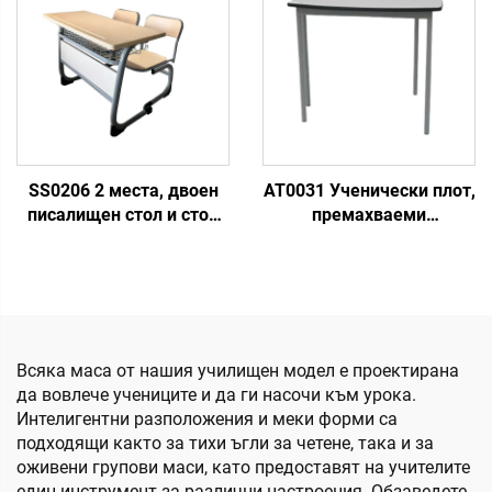
SS0206 2 места, двоен
AT0031 Ученически плот,
писалищен стол и стол
премахваеми
за ученици
активностни маси
Всяка маса от нашия училищен модел е проектирана
да вовлече учениците и да ги насочи към урока.
Интелигентни разположения и меки форми са
подходящи както за тихи ъгли за четене, така и за
оживени групови маси, като предоставят на учителите
един инструмент за различни настроения. Обзаведете