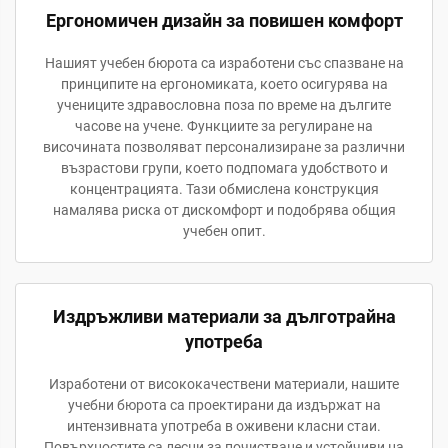
Ергономичен дизайн за повишен комфорт
Нашият учебен бюрота са изработени със спазване на
принципите на ергономиката, което осигурява на
учениците здравословна поза по време на дългите
часове на учене. Функциите за регулиране на
височината позволяват персонализиране за различни
възрастови групи, което подпомага удобството и
концентрацията. Тази обмислена конструкция
намалява риска от дискомфорт и подобрява общия
учебен опит.
Издръжливи материали за дълготрайна
употреба
Изработени от висококачествени материали, нашите
учебни бюрота са проектирани да издържат на
интензивната употреба в оживени класни стаи.
Повърхностите са лесни за почистване и устойчиви на