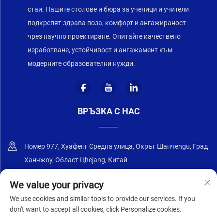
стаи. Нашите столове и бюра за ученици и учители
подкрепят здрава поза, комфорт и ангажираност
чрез научно проектиране. Опитайте качествено
изработване, устойчивост и ангажамент към
модерните образователни нужди.
ВРЪЗКА С НАС
Номер 977, Хуафенг Средна улица, Окръг Шанчengu, Град
Ханчжоу, Област Цhejang, Китай
+86-18668589258
We value your privacy
We use cookies and similar tools to provide our services. If you
[email protected]
don't want to accept all cookies, click Personalize cookies.