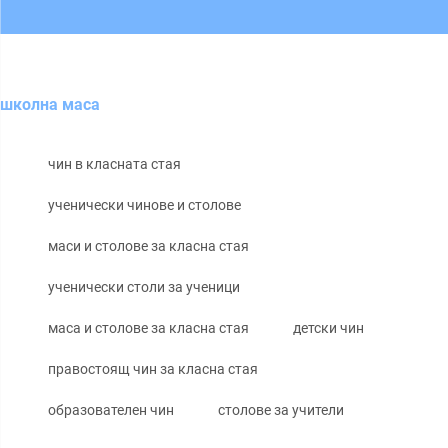
школна маса
чин в класната стая
ученически чинове и столове
маси и столове за класна стая
ученически столи за ученици
маса и столове за класна стая
детски чин
правостоящ чин за класна стая
образователен чин
столове за учители