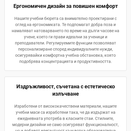
Ергономичен дизайн за повишен комфорт
Нашите учебни бюрета са внимателно проектирани с
оглед на ергономиката. Те подпомагат добра поза и
намаляват натоварването по време на дълги часове на
учене, което ги прави идеални за ученици и
преподаватели. Регулируемите функции позволяват
персонализиране според индивидуалните нужди,
осигурявайки комфортна учебна обстановка, която
подобрява концентрацията и продуктивността.
Издръжливост, съчетана с естетическо
излъчване
Изработени от висококачествени материали, нашите
учебни маси са изработени така, че да издържат на
ежедневната употреба в класните стаи. Стилните,
модерни дизайни не само осигуряват функционалност,
но и добавят елегантност към всяка образователна