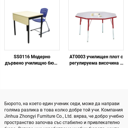
SS0116 Модерно
AT0003 училищен плот с
дървено училищно бюро
регулируема височина и
и стол
активностна маса
Бюрото, на което един ученик седи, може да направи
голяма разлика в това колко добре той учи. Компания
Jinhua Zhongyi Furniture Co., Ltd. вярва, че добро учебно
пространство започва със стабилно и привлекателно