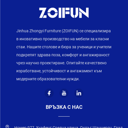
Jinhua Zhongyi Furniture (ZOIFUN) се специализира
в иновативно производство на мебели за класни
стаи. Нашите столове и бюра за ученици и учители
подкрепят здрава поза, комфорт и ангажираност
чрез научно проектиране. Опитайте качествено
изработване, устойчивост и ангажамент към
модерните образователни нужди.
ВРЪЗКА С НАС
Номер 977, Хуафенг Средна улица, Окръг Шанчengu, Град