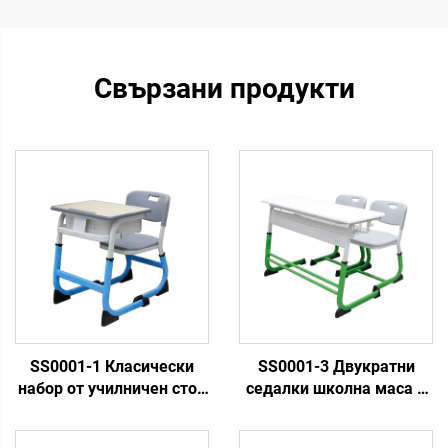
Свързани продукти
SS0001-1 Класически
SS0001-3 Двукратни
набор от училничен стол
седалки школна маса и
и столове
столови набор